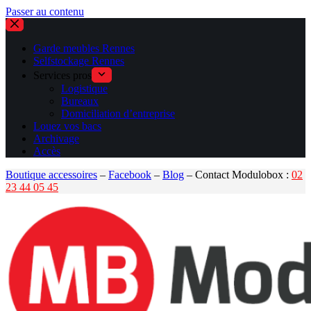
Passer au contenu
Garde meubles Rennes
Selfstockage Rennes
Services pros
Logistique
Bureaux
Domiciliation d’entreprise
Louez vos bacs
Archivage
Accès
Boutique accessoires
–
Facebook
–
Blog
– Contact Modulobox :
02
23 44 05 45