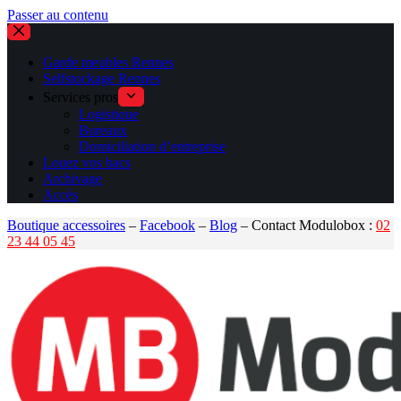
Passer au contenu
Garde meubles Rennes
Selfstockage Rennes
Services pros
Logistique
Bureaux
Domiciliation d’entreprise
Louez vos bacs
Archivage
Accès
Boutique accessoires
–
Facebook
–
Blog
– Contact Modulobox :
02
23 44 05 45